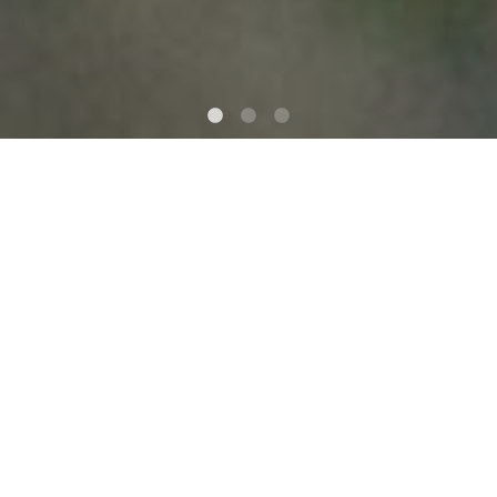
Perché sostenerci
Sostenere il Centro significa aiutarci a
restituire agli animali la dignità e il rispetto
loro dovuti
Il Centro Fauna Monte Adone è un’Associazione di
volontariato ONLUS che promuove la tutela e la
salvaguardia della fauna selvatica autoctona ed
esotica sia prestandovi soccorso, cura e riabilitazione;